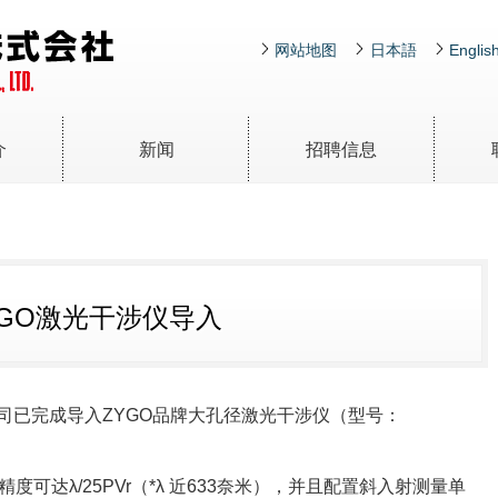
网站地图
日本語
Englis
介
新闻
招聘信息
电子陶瓷
金属陶瓷复合材料
的公司？
薄膜集成电路
复合材料 MMC是什么？
光通信部品
Al/SiC复合材料（铸造法）
[SA301・SA401]
YGO激光干涉仪导入
高精度薄膜电阻器
Al/SiC复合材料（渗透法）
氧化铝基板（毫米波･微波用基
[SA701]
板）
Al/Si复合材料
氧化铝基板
[SA001]
司已完成导入ZYGO品牌大孔径激光干涉仪（型号：
®
Si/SiC复合材料（渗透法）
氧化锆基板（Ceraflex
）
[SS501・SS701・SS702]
可达λ/25PVr（*λ 近633奈米），并且配置斜入射测量单