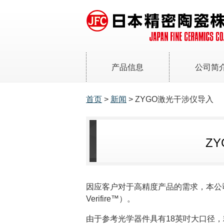
产品信息
公司简
总经理致辞
结构陶瓷
首页
>
新闻
> ZYGO激光干涉仪导入
JFC是怎样
碳化硅（SiC）
可持续发展
[SCP・HEXOLOY]
公司简介
氮化硅（Si
N
）
3
4
Z
[SNP]
氧化铝（Al
O
）
2
3
[ALP・HALOX]
氧化锆（ZrO
）
因应客户对于高精度产品的需求，本公
2
[ZRP]
Verifire™）。
氧化锆增韧氧化铝陶瓷
由于参考光学器件具有18英吋大口径，精度
[HALOX-Z]