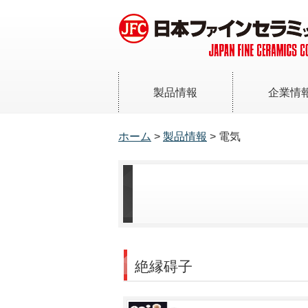
製品情報
企業情
トップメッセ
エンジニアリングセラミックス
ホーム
>
製品情報
> 電気
JFCってど
炭化ケイ素 SiC
サステナビリ
[SCP・ヘキサロイ]
会社案内
窒化ケイ素 Si
N
3
4
[SNP]
アルミナ Al
O
2
3
[ALP・ハロックス]
ジルコニア ZrO
2
絶縁碍子
[ZRP]
ジルコニア強化アルミナ
[ハロックスーZ]