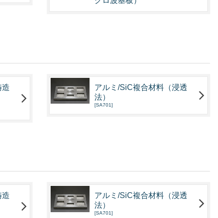
クロ波基板）
鋳造
アルミ/SiC複合材料（浸透
法）
[SA701]
鋳造
アルミ/SiC複合材料（浸透
法）
[SA701]