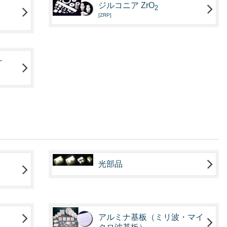
ジルコニア ZrO
2
[ZRP]
ナ
光部品
アルミナ基板（ミリ波・マイ