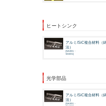
ヒートシンク
アルミ/SiC複合材料（
法）
[SA301・
SA401]
光学部品
アルミ/SiC複合材料（
法）
[SA301・