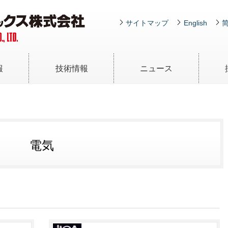
サイトマップ
English
報
技術情報
ニュース
ージ
生体吸収性 骨再生材料
エレクトロニクセラミックス
金属セラミックス複合材料
Octacalcium Phosphate
んな会社？
(OCP) 連続フロー合成法
薄膜集積回路
複合材料 MMCとは
ティ
JFCが提供する高周波ソ
光部品
アルミ/SiC複合材料（鋳造法）
リューション
[SA301・SA401]
電気
高精度薄膜抵抗器
アルミ/SiC複合材料（浸透法）
アルミナ基板（ミリ波・マイク
[SA701]
ロ波基板）
アルミ/シリコン複合材料
アルミナウェハー
[SA001]
ジルコニア基板（セラフレック
シリコン/SiC複合材料（浸透
®
法）
ス
）
[SS501・SS701・SS702]
窒化ケイ素基板 紹介ビデオ