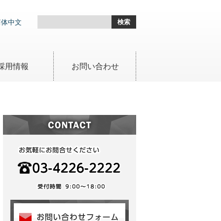
简体中文
採用情報
お問い合わせ
セラミックス 受託加工
ラッピング加工
ポリシング加工
研削（平面・内外周・マシニン
グ）
ホーニング・センタレス・超音
波加工
超精密平面加工
ドライシップ成形加工
受託加工（請負加工）サービス