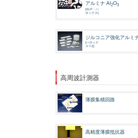
アルミナ Al
O
2
3
[ALP・ハ
ロックス]
ジルコニア強化アルミ
[ハロック
スーZ]
高周波計測器
薄膜集積回路
高精度薄膜抵抗器